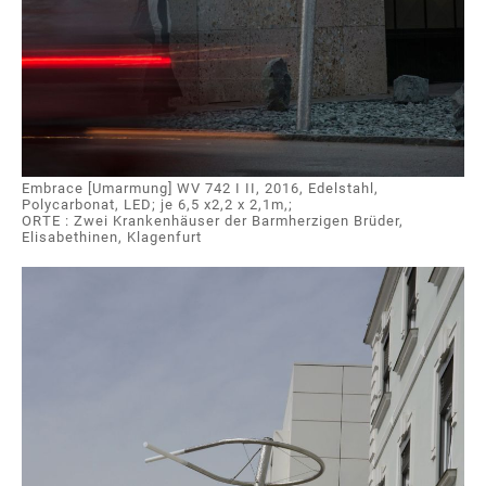
Embrace [Umarmung] WV 742 I II, 2016, Edelstahl,
Polycarbonat, LED; je 6,5 x2,2 x 2,1m,;
ORTE : Zwei Krankenhäuser der Barmherzigen Brüder,
Elisabethinen, Klagenfurt