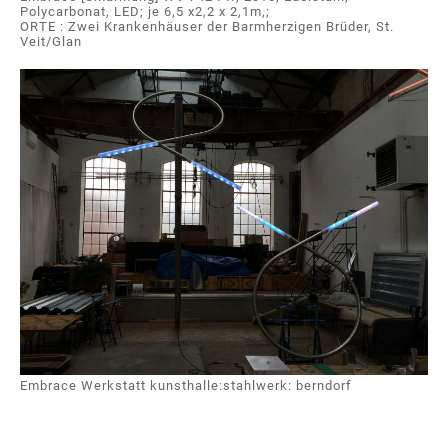
Polycarbonat, LED; je 6,5 x2,2 x 2,1m,;
ORTE : Zwei Krankenhäuser der Barmherzigen Brüder, St.
Veit/Glan
Embrace Werkstatt kunsthalle:stahlwerk: berndorf