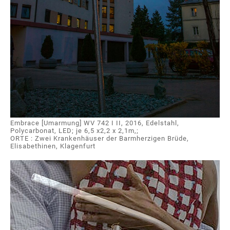
Embrace [Umarmung] WV 742 I II, 2016, Edelstahl,
Polycarbonat, LED; je 6,5 x2,2 x 2,1m,;
ORTE : Zwei Krankenhäuser der Barmherzigen Brüde,
Elisabethinen, Klagenfurt