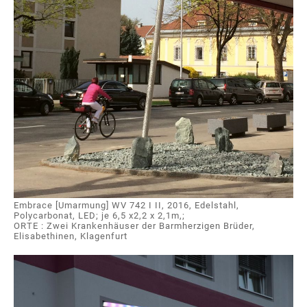
Embrace [Umarmung] WV 742 I II, 2016, Edelstahl,
Polycarbonat, LED; je 6,5 x2,2 x 2,1m,;
ORTE : Zwei Krankenhäuser der Barmherzigen Brüder,
Elisabethinen, Klagenfurt