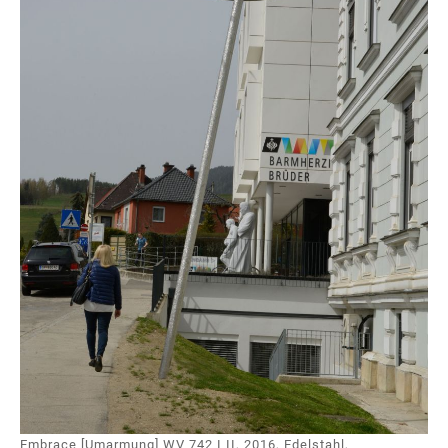
Embrace [Umarmung] WV 742 I II, 2016, Edelstahl,