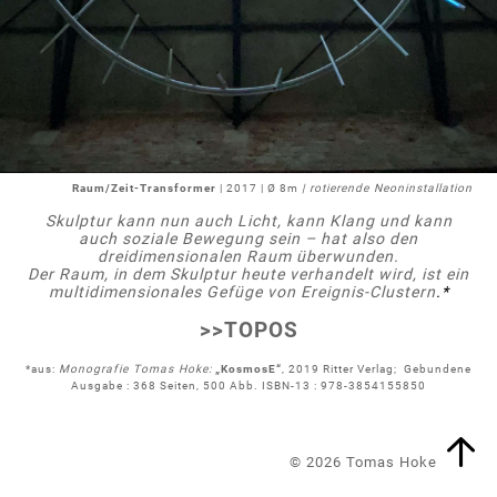
Raum/Zeit-Transformer
| 2017 | Ø 8m
| rotierende Neoninstallation
Skulptur kann nun auch Licht, kann Klang und kann
auch soziale Bewegung sein – hat also den
dreidimensionalen Raum überwunden.
Der Raum, in dem Skulptur heute verhandelt wird, ist ein
multidimensionales Gefüge von Ereignis-Clustern
.*
>>TOPOS
*aus:
Monografie Tomas Hoke:
„KosmosE“
, 2019 Ritter Verlag; Gebundene
Ausgabe : 368 Seiten, 500 Abb. ISBN-13 : 978-3854155850
© 2026 Tomas Hoke