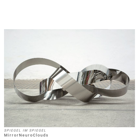
SPIEGEL IM SPIEGEL
MirrorNeuroClouds