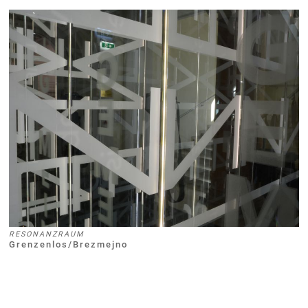
RESONANZRAUM
Grenzenlos/Brezmejno