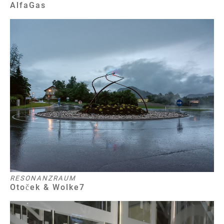
AlfaGas
RESONANZRAUM
Otoček & Wolke7