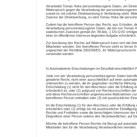
Verarbeitet Tomas Hoke personenbezogene Daten, um Direktwe
Widerspruch gegen die Verarbeitung der personenbezogenen D
soweit es mit solcher Direktwerbung in Verbindung steht. Wi
Zwecke der Direktwerbung, so wird Tomas Hoke die persone
Zudem hat die betroffene Person das Recht, aus Gründen, die
Verarbeitung personenbezogener Daten, die bei von Tomas 
statistischen Zwecken gemäß Art. 89 Abs. 1 DS-GVO erfolgen, 
einer im öffentlichen Interesse liegenden Aufgabe erforderlich.
Zur Ausübung des Rechts auf Widerspruch kann sich die betr
Mitarbeiter wenden. Der betroffenen Person steht es ferner 
ungeachtet der Richtlinie 2002/58/EG, ihr Widerspruchsrecht 
verwendet werden.
h) Automatisierte Entscheidungen im Einzelfall einschließlich Pr
Jede von der Verarbeitung personenbezogener Daten betroff
gewährte Recht, nicht einer ausschließlich auf einer automat
unterworfen zu werden, die ihr gegenüber rechtliche Wirkung en
Entscheidung (1) nicht für den Abschluss oder die Erfüllung
erforderlich ist, oder (2) aufgrund von Rechtsvorschriften der 
und diese Rechtsvorschriften angemessene Maßnahmen zur W
betroffenen Person enthalten oder (3) mit ausdrücklicher Einwi
Ist die Entscheidung (1) für den Abschluss oder die Erfüllun
erforderlich oder (2) erfolgt sie mit ausdrücklicher Einwill
Rechte und Freiheiten sowie die berechtigten Interessen de
Eingreifens einer Person seitens des Verantwortlichen, auf 
Möchte die betroffene Person Rechte mit Bezug auf automatis
Mitarbeiter des für die Verarbeitung Verantwortlichen wenden.