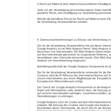
i) Recht auf Widerruf einer datenschutzrechtlichen Einwilligun
Jede von der Verarbeitung personenbezogener Daten betroff
gewährte Recht, eine Einwilligung zur Verarbeitung personen
Möchte die betroffene Person ihr Recht auf Widerruf einer Einw
die Verarbeitung Verantwortlichen wenden.
9. Datenschutzbestimmungen zu Einsatz und Verwendung von 
Der für die Verarbeitung Verantwortliche hat auf dieser Intern
Google Analytics ist ein Web-Analyse-Dienst. Web-Analyse i
Besuchern von Internetseiten. Ein Web-Analyse-Dienst erfass
auf eine Internetseite gekommen ist (sogenannte Referrer), au
Verweildauer eine Unterseite betrachtet wurde. Eine Web-Ana
Analyse von Internetwerbung eingesetzt.
Betreibergesellschaft der Google-Analytics-Komponente ist 
Der für die Verarbeitung Verantwortliche verwendet für die W
Zusatzes wird die IP-Adresse des Internetanschlusses der be
unsere Internetseiten aus einem Mitgliedstaat der Europäi
Europäischen Wirtschaftsraum erfolgt.
Der Zweck der Google-Analytics-Komponente ist die Analyse 
Daten und Informationen unter anderem dazu, die Nutzung uns
auf unseren Internetseiten aufzeigen, zusammenzustellen, un
Dienstleistungen zu erbringen.
Google Analytics setzt ein Cookie auf dem informationstech
erläutert. Mit Setzung des Cookies wird Google eine Analyse 
Einzelseiten dieser Internetseite, die durch den für die Verar