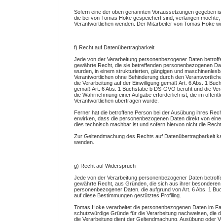
Sofern eine der oben genannten Voraussetzungen gegeben is
die bei von Tomas Hoke gespeichert sind, verlangen möchte, ka
Verantwortlichen wenden. Der Mitarbeiter von Tomas Hoke wi
f) Recht auf Datenübertragbarkeit
Jede von der Verarbeitung personenbezogener Daten betroff
gewährte Recht, die sie betreffenden personenbezogenen Date
wurden, in einem strukturierten, gängigen und maschinenles
Verantwortlichen ohne Behinderung durch den Verantwortliche
die Verarbeitung auf der Einwilligung gemäß Art. 6 Abs. 1 
gemäß Art. 6 Abs. 1 Buchstabe b DS-GVO beruht und die Verarbe
die Wahrnehmung einer Aufgabe erforderlich ist, die im öffentl
Verantwortlichen übertragen wurde.
Ferner hat die betroffene Person bei der Ausübung ihres Re
erwirken, dass die personenbezogenen Daten direkt von einem
dies technisch machbar ist und sofern hiervon nicht die Rech
Zur Geltendmachung des Rechts auf Datenübertragbarkeit kan
wenden.
g) Recht auf Widerspruch
Jede von der Verarbeitung personenbezogener Daten betroff
gewährte Recht, aus Gründen, die sich aus ihrer besonderen S
personenbezogener Daten, die aufgrund von Art. 6 Abs. 1 Buc
auf diese Bestimmungen gestütztes Profiling.
Tomas Hoke verarbeitet die personenbezogenen Daten im Fal
schutzwürdige Gründe für die Verarbeitung nachweisen, die d
die Verarbeitung dient der Geltendmachung, Ausübung oder 