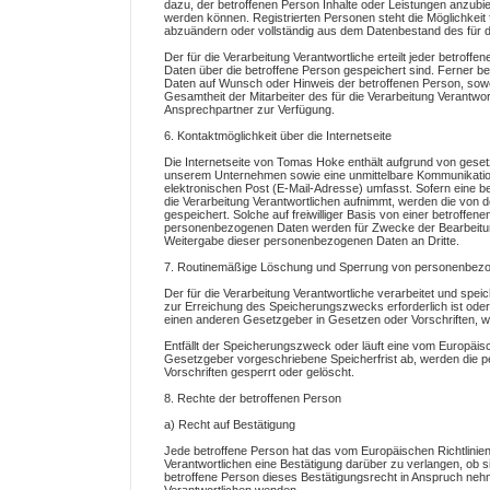
dazu, der betroffenen Person Inhalte oder Leistungen anzubie
werden können. Registrierten Personen steht die Möglichkeit
abzuändern oder vollständig aus dem Datenbestand des für di
Der für die Verarbeitung Verantwortliche erteilt jeder betrof
Daten über die betroffene Person gespeichert sind. Ferner be
Daten auf Wunsch oder Hinweis der betroffenen Person, sowe
Gesamtheit der Mitarbeiter des für die Verarbeitung Verantw
Ansprechpartner zur Verfügung.
6. Kontaktmöglichkeit über die Internetseite
Die Internetseite von Tomas Hoke enthält aufgrund von geset
unserem Unternehmen sowie eine unmittelbare Kommunikation
elektronischen Post (E-Mail-Adresse) umfasst. Sofern eine be
die Verarbeitung Verantwortlichen aufnimmt, werden die von
gespeichert. Solche auf freiwilliger Basis von einer betroffen
personenbezogenen Daten werden für Zwecke der Bearbeitung
Weitergabe dieser personenbezogenen Daten an Dritte.
7. Routinemäßige Löschung und Sperrung von personenbez
Der für die Verarbeitung Verantwortliche verarbeitet und spe
zur Erreichung des Speicherungszwecks erforderlich ist ode
einen anderen Gesetzgeber in Gesetzen oder Vorschriften, wel
Entfällt der Speicherungszweck oder läuft eine vom Europäi
Gesetzgeber vorgeschriebene Speicherfrist ab, werden die
Vorschriften gesperrt oder gelöscht.
8. Rechte der betroffenen Person
a) Recht auf Bestätigung
Jede betroffene Person hat das vom Europäischen Richtlinie
Verantwortlichen eine Bestätigung darüber zu verlangen, ob 
betroffene Person dieses Bestätigungsrecht in Anspruch nehmen