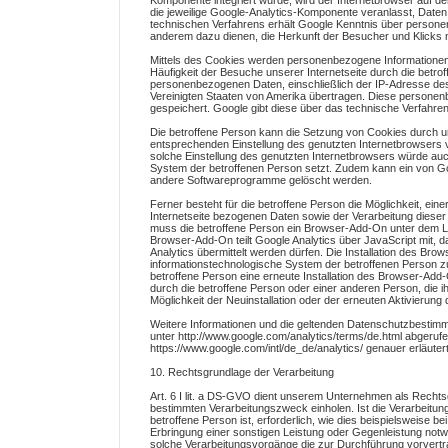
Komponente integriert wurde, wird der Internetbrowser auf 
die jeweilige Google-Analytics-Komponente veranlasst, Dat
technischen Verfahrens erhält Google Kenntnis über persone
anderem dazu dienen, die Herkunft der Besucher und Klicks 
Mittels des Cookies werden personenbezogene Informationen, b
Häufigkeit der Besuche unserer Internetseite durch die betro
personenbezogenen Daten, einschließlich der IP-Adresse des
Vereinigten Staaten von Amerika übertragen. Diese persone
gespeichert. Google gibt diese über das technische Verfahr
Die betroffene Person kann die Setzung von Cookies durch unser
entsprechenden Einstellung des genutzten Internetbrowsers 
solche Einstellung des genutzten Internetbrowsers würde au
System der betroffenen Person setzt. Zudem kann ein von Goo
andere Softwareprogramme gelöscht werden.
Ferner besteht für die betroffene Person die Möglichkeit, ein
Internetseite bezogenen Daten sowie der Verarbeitung diese
muss die betroffene Person ein Browser-Add-On unter dem Link
Browser-Add-On teilt Google Analytics über JavaScript mit, 
Analytics übermittelt werden dürfen. Die Installation des B
informationstechnologische System der betroffenen Person zu 
betroffene Person eine erneute Installation des Browser-Add
durch die betroffene Person oder einer anderen Person, die ih
Möglichkeit der Neuinstallation oder der erneuten Aktivieru
Weitere Informationen und die geltenden Datenschutzbestimmu
unter http://www.google.com/analytics/terms/de.html abgeruf
https://www.google.com/intl/de_de/analytics/ genauer erläutert
10. Rechtsgrundlage der Verarbeitung
Art. 6 I lit. a DS-GVO dient unserem Unternehmen als Rechtsg
bestimmten Verarbeitungszweck einholen. Ist die Verarbeitun
betroffene Person ist, erforderlich, wie dies beispielsweise b
Erbringung einer sonstigen Leistung oder Gegenleistung notwend
solche Verarbeitungsvorgänge die zur Durchführung vorvertra