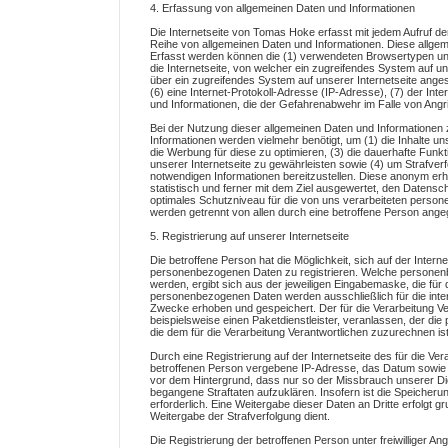
4. Erfassung von allgemeinen Daten und Informationen
Die Internetseite von Tomas Hoke erfasst mit jedem Aufruf de
Reihe von allgemeinen Daten und Informationen. Diese allgem
Erfasst werden können die (1) verwendeten Browsertypen un
die Internetseite, von welcher ein zugreifendes System auf u
über ein zugreifendes System auf unserer Internetseite angest
(6) eine Internet-Protokoll-Adresse (IP-Adresse), (7) der In
und Informationen, die der Gefahrenabwehr im Falle von Angr
Bei der Nutzung dieser allgemeinen Daten und Informationen
Informationen werden vielmehr benötigt, um (1) die Inhalte uns
die Werbung für diese zu optimieren, (3) die dauerhafte Fun
unserer Internetseite zu gewährleisten sowie (4) um Strafver
notwendigen Informationen bereitzustellen. Diese anonym e
statistisch und ferner mit dem Ziel ausgewertet, den Datensc
optimales Schutzniveau für die von uns verarbeiteten perso
werden getrennt von allen durch eine betroffene Person an
5. Registrierung auf unserer Internetseite
Die betroffene Person hat die Möglichkeit, sich auf der Intern
personenbezogenen Daten zu registrieren. Welche personenbe
werden, ergibt sich aus der jeweiligen Eingabemaske, die für
personenbezogenen Daten werden ausschließlich für die inter
Zwecke erhoben und gespeichert. Der für die Verarbeitung Ve
beispielsweise einen Paketdienstleister, veranlassen, der di
die dem für die Verarbeitung Verantwortlichen zuzurechnen ist
Durch eine Registrierung auf der Internetseite des für die Ver
betroffenen Person vergebene IP-Adresse, das Datum sowie di
vor dem Hintergrund, dass nur so der Missbrauch unserer Die
begangene Straftaten aufzuklären. Insofern ist die Speicheru
erforderlich. Eine Weitergabe dieser Daten an Dritte erfolgt gr
Weitergabe der Strafverfolgung dient.
Die Registrierung der betroffenen Person unter freiwilliger 