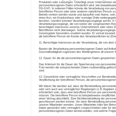
Produkten oder Leistungen. Unterliegt unser Unternehmen ein
personenbezogenen Daten erforderlich wird, wie beispielsweise z
DS-GVO. In seltenen Fällen könnte die Verarbeitung von per
betroffenen Person oder einer anderen natürlichen Person zu
Betrieb verletzt werden würde und daraufhin sein Name, sein
einen Arzt, ein Krankenhaus oder sonstige Dritte weitergegeb
beruhen. Letztlich könnten Verarbeitungsvorgänge auf Art. 6 
Verarbeitungsvorgänge, die von keiner der vorgenannten Rec
berechtigten Interesses unseres Unternehmens oder eines Drit
Betroffenen nicht überwiegen. Solche Verarbeitungsvorgänge 
Gesetzgeber besonders erwähnt wurden. Er vertrat insoweit 
die betroffene Person ein Kunde des Verantwortlichen ist (
11. Berechtigte Interessen an der Verarbeitung, die von dem 
Basiert die Verarbeitung personenbezogener Daten auf Artikel 
Geschäftstätigkeit zugunsten des Wohlergehens all unserer Mi
12. Dauer, für die die personenbezogenen Daten gespeicher
Das Kriterium für die Dauer der Speicherung von personenbez
Frist werden die entsprechenden Daten routinemäßig gelöscht,
sind.
13. Gesetzliche oder vertragliche Vorschriften zur Bereitste
Verpflichtung der betroffenen Person, die personenbezogenen 
Wir klären Sie darüber auf, dass die Bereitstellung personen
oder sich auch aus vertraglichen Regelungen (z.B. Angaben 
erforderlich sein, dass eine betroffene Person uns personenb
müssen. Die betroffene Person ist beispielsweise verpflicht
einen Vertrag abschließt. Eine Nichtbereitstellung der perso
geschlossen werden könnte. Vor einer Bereitstellung person
unserer Mitarbeiter wenden. Unser Mitarbeiter klärt den Betr
Daten gesetzlich oder vertraglich vorgeschrieben oder für den 
personenbezogenen Daten bereitzustellen, und welche Folgen