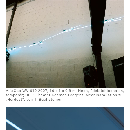
AlfaGas WV 619 2007, 16 x 1 x 0,8 m, Neon, Edelstahlschalen,
temporär; ORT: Theater Kosmos Bregenz, Neoninstallation zu
„Nordost“, von T. Buchsteiner