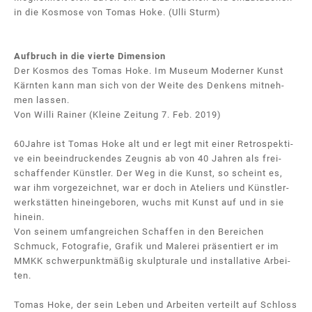
in die Kosmose von Tomas Hoke. (Ulli Sturm)
Auf­bruch in die vier­te Di­men­si­on
Der Kos­mos des To­mas Ho­ke. Im Mu­se­um Mo­der­ner Kunst
Kärnten kann man sich von der Wei­te des Den­kens mit­neh­
men las­sen.
Von Wil­li Rai­ner (Kleine Zeitung 7. Feb. 2019)
60Jah­re ist To­mas Ho­ke alt und er legt mit ei­ner Re­tro­spek­ti­
ve ein be­ein­dru­cken­des Zeug­nis ab von 40 Jah­ren als frei­
schaf­fen­der Künst­ler. Der Weg in die Kunst, so scheint es,
war ihm vor­ge­zeich­net, war er doch in Ate­liers und Künst­ler­
werk­stät­ten hin­ein­ge­bo­ren, wuchs mit Kunst auf und in sie
hin­ein.
Von sei­nem um­fang­rei­chen Schaf­fen in den Be­rei­chen
Schmuck, Fo­to­gra­fie, Gra­fik und Ma­le­rei prä­sen­tiert er im
MMKK schwer­punkt­mä­ßig skulp­tu­ra­le und in­stal­la­ti­ve Ar­bei­
ten.
To­mas Ho­ke, der sein Le­ben und Ar­bei­ten ver­teilt auf Schloss