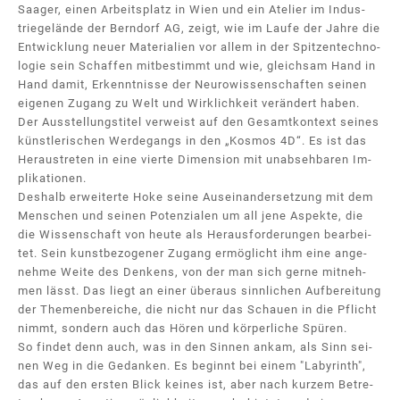
Saa­ger, ei­nen Ar­beits­platz in Wi­en und ein Ate­lier im In­dus­
trie­ge­län­de der Bern­dorf AG, zeigt, wie im Lau­fe der Jah­re die
Ent­wick­lung neu­er Ma­te­ria­li­en vor al­lem in der Spit­zen­tech­no­
lo­gie sein Schaf­fen mit­be­stimmt und wie, gleich­sam Hand in
Hand da­mit, Er­kennt­nis­se der Neu­ro­wis­sen­schaf­ten sei­nen
ei­ge­nen Zu­gang zu Welt und Wirk­lich­keit ver­än­dert ha­ben.
Der Aus­stel­lungs­ti­tel ver­weist auf den Ge­samt­kon­text sei­nes
künst­le­ri­schen Wer­degangs in den „Kos­mos 4D“. Es ist das
Her­aus­tre­ten in ei­ne vier­te Di­men­si­on mit un­ab­seh­ba­ren Im­
pli­ka­tio­nen.
Des­halb er­wei­ter­te Ho­ke sei­ne Aus­ein­an­der­set­zung mit dem
Men­schen und sei­nen Po­ten­zia­len um all je­ne Aspek­te, die
die Wis­sen­schaft von heu­te als Her­aus­for­de­run­gen be­ar­bei­
tet. Sein kunst­be­zo­ge­ner Zu­gang er­mög­licht ihm ei­ne an­ge­
neh­me Wei­te des Den­kens, von der man sich ger­ne mit­neh­
men lässt. Das liegt an ei­ner über­aus sinn­li­chen Auf­be­rei­tung
der The­men­be­rei­che, die nicht nur das Schau­en in die Pflicht
nimmt, son­dern auch das Hö­ren und kör­per­li­che Spü­ren.
So fin­det denn auch, was in den Sin­nen an­kam, als Sinn sei­
nen Weg in die Ge­dan­ken. Es be­ginnt bei ei­nem "La­by­rinth",
das auf den ers­ten Blick kei­nes ist, aber nach kur­zem Be­tre­