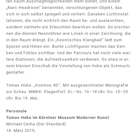
ten kaum Aus­stiegmög­lich­kei­ten mehr bie­tet, und ei­nem
„Nar­c-Headroom“ be­nann­ten, ver­schlun­ge­nen Ob­jekt, das
sich in sich selbst spie­gelt und ver­liert. Da­ne­ben Licht­in­stal­
la­tio­nen, die nicht wirk­lich den Raum be- und aus­leuch­ten,
son­dern viel­mehr ein Er­leuch­ten be­wir­ken wol­len. So er­schei­
nen die dün­nen Ne­on­röh­ren wie Li­ni­en in ei­ner Zeich­nung, die
in den Raum drängt. Ein „Kos­mi­sches Klang­bad“ lädt zum
Spü­ren und Hö­ren ein. Bun­te Licht­fi­gu­ren ma­chen das Den­
ken und Füh­len sicht­bar. Und der Par­cours hat noch vie­le wei­
te­re Sta­tio­nen, die Auf­merk­sam­keit ver­die­nen. So et­wa in ei­
nem klei­nen Ein­schub die Vor­stel­lung von Ho­ke als Schmuck­
ge­stal­ter.
To­mas Ho­ke. „Kos­mos 4D“. Mit aus­ge­zeich­ne­ter Mo­no­gra­fie
zur Schau. MMKK. Kla­gen­furt. Di.–So. 10–18 Uhr. Do. 10–20
Uhr. Bis 19. Mai.
Personale
Tomas Hoke im Kärntner Museum Moderner Kunst
Michael Cerha (Der Standard)
18. März 2019,