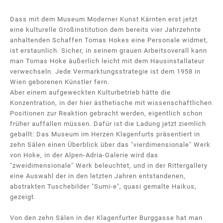
Dass mit dem Museum Moderner Kunst Kärnten erst jetzt
eine kulturelle Großinstitution dem bereits vier Jahrzehnte
anhaltenden Schaffen Tomas Hokes eine Personale widmet,
ist erstaunlich. Sicher, in seinem grauen Arbeitsoverall kann
man Tomas Hoke äußerlich leicht mit dem Hausinstallateur
verwechseln. Jede Vermarktungsstrategie ist dem 1958 in
Wien geborenen Künstler fern.
Aber einem aufgeweckten Kulturbetrieb hätte die
Konzentration, in der hier ästhetische mit wissenschaftlichen
Positionen zur Reaktion gebracht werden, eigentlich schon
früher auffallen müssen. Dafür ist die Ladung jetzt ziemlich
geballt: Das Museum im Herzen Klagenfurts präsentiert in
zehn Sälen einen Überblick über das "vierdimensionale" Werk
von Hoke, in der Alpen-Adria-Galerie wird das
"zweidimensionale" Werk beleuchtet, und in der Rittergallery
eine Auswahl der in den letzten Jahren entstandenen,
abstrakten Tuschebilder "Sumi-e", quasi gemalte Haikus,
gezeigt.
Von den zehn Sälen in der Klagenfurter Burggasse hat man