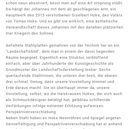
schon neun absolviert, bevor man auf eine Art Ursprung stößt.
Da hängt der Johannes mit dem ab geschlagenen Arm, ein
Hauptwerk des 2015 verstorbenen Giselbert Hoke, des Vaters
von Tomas Hoke. Und es gibt sie wirklich, eine ästhetische
Verwandtschaft dieses Johannes mit den daneben platzierten
Vier Kriegern des Sohnes.
Gefaltete Stahlplatten gemahnen von der Technik her an ein
"Landschaftsbild", dem man in einem der davor liegenden
Räume begegnet. Eigentlich eine Struktur, verblüffend
einfach, aber über Jahrhunderte der Kunstgeschichte als
Grundmuster der Landschaftsdarstellung lesbar: Sechs
querlaufende Stahlrinnen, die unteren drei breit, die oberen
drei schmal. Genug, dass unsere Vorstellung Himmel und
Erde daraus macht. Sie ist überhaupt immer da, unsere
Vorstellung, selbst, wo die Halskrausen Hokes, der sich auch
als Schmuckdesigner betätigt hat, gelbblau schillernde
Verfärbungen infolge extremer Erhitzung aufweisen.
Perspektivenverschiebung
Neben Stahl haben es Hoke Neonröhren und Spiegel angetan.
Vervielfältigung und Perspektivenverschiebung hat er anhand