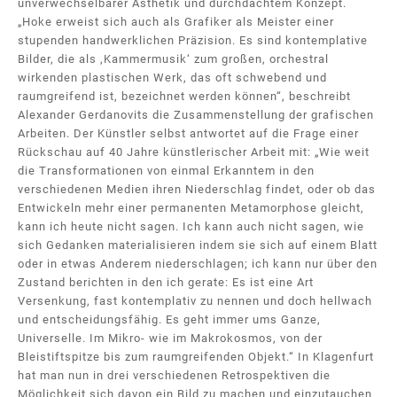
unverwechselbarer Ästhetik und durchdachtem Konzept.
„Hoke erweist sich auch als Grafiker als Meister einer
stupenden handwerklichen Präzision. Es sind kontemplative
Bilder, die als ,Kammermusik‘ zum großen, orchestral
wirkenden plastischen Werk, das oft schwebend und
raumgreifend ist, bezeichnet werden können“, beschreibt
Alexander Gerdanovits die Zusammenstellung der grafischen
Arbeiten. Der Künstler selbst antwortet auf die Frage einer
Rückschau auf 40 Jahre künstlerischer Arbeit mit: „Wie weit
die Transformationen von einmal Erkanntem in den
verschiedenen Medien ihren Niederschlag findet, oder ob das
Entwickeln mehr einer permanenten Metamorphose gleicht,
kann ich heute nicht sagen. Ich kann auch nicht sagen, wie
sich Gedanken materialisieren indem sie sich auf einem Blatt
oder in etwas Anderem niederschlagen; ich kann nur über den
Zustand berichten in den ich gerate: Es ist eine Art
Versenkung, fast kontemplativ zu nennen und doch hellwach
und entscheidungsfähig. Es geht immer ums Ganze,
Universelle. Im Mikro- wie im Makrokosmos, von der
Bleistiftspitze bis zum raumgreifenden Objekt.“ In Klagenfurt
hat man nun in drei verschiedenen Retrospektiven die
Möglichkeit sich davon ein Bild zu machen und einzutauchen