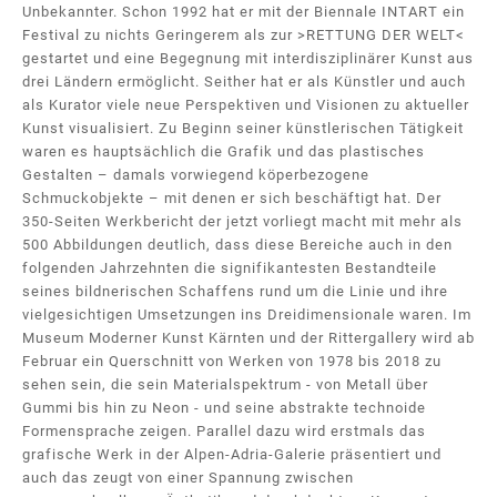
Unbekannter. Schon 1992 hat er mit der Biennale INTART ein
Festival zu nichts Geringerem als zur >RETTUNG DER WELT<
gestartet und eine Begegnung mit interdisziplinärer Kunst aus
drei Ländern ermöglicht. Seither hat er als Künstler und auch
als Kurator viele neue Perspektiven und Visionen zu aktueller
Kunst visualisiert. Zu Beginn seiner künstlerischen Tätigkeit
waren es hauptsächlich die Grafik und das plastisches
Gestalten – damals vorwiegend köperbezogene
Schmuckobjekte – mit denen er sich beschäftigt hat. Der
350-Seiten Werkbericht der jetzt vorliegt macht mit mehr als
500 Abbildungen deutlich, dass diese Bereiche auch in den
folgenden Jahrzehnten die signifikantesten Bestandteile
seines bildnerischen Schaffens rund um die Linie und ihre
vielgesichtigen Umsetzungen ins Dreidimensionale waren. Im
Museum Moderner Kunst Kärnten und der Rittergallery wird ab
Februar ein Querschnitt von Werken von 1978 bis 2018 zu
sehen sein, die sein Materialspektrum - von Metall über
Gummi bis hin zu Neon - und seine abstrakte technoide
Formensprache zeigen. Parallel dazu wird erstmals das
grafische Werk in der Alpen-Adria-Galerie präsentiert und
auch das zeugt von einer Spannung zwischen