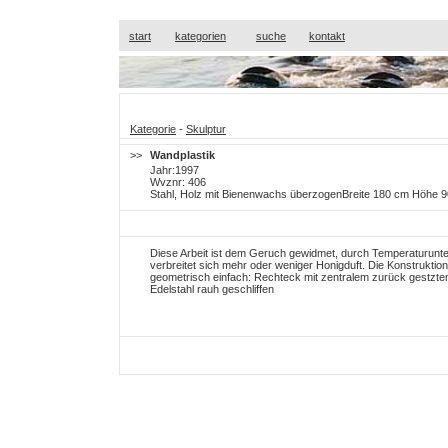
start
kategorien
suche
kontakt
Kategorie
-
Skulptur
>>
Wandplastik
Jahr:1997
Wvznr: 406
Stahl, Holz mit Bienenwachs überzogenBreite 180 cm Höhe 9
Diese Arbeit ist dem Geruch gewidmet, durch Temperaturunt
verbreitet sich mehr oder weniger Honigduft. Die Konstruktion 
geometrisch einfach: Rechteck mit zentralem zurück gestzten
Edelstahl rauh geschliffen