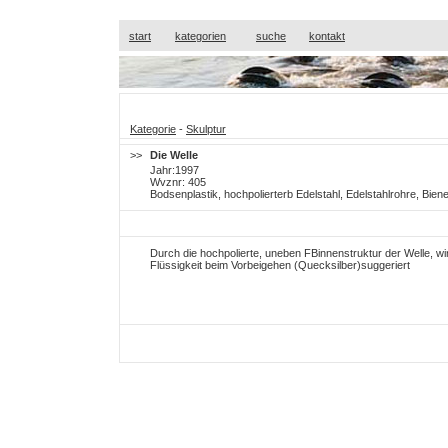
start
kategorien
suche
kontakt
Kategorie
-
Skulptur
>>
Die Welle
Jahr:1997
Wvznr: 405
Bodsenplastik, hochpolierterb Edelstahl, Edelstahlrohre, Bi
Durch die hochpolierte, uneben FBinnenstruktur der Welle, w
Flüssigkeit beim Vorbeigehen (Quecksilber)suggeriert