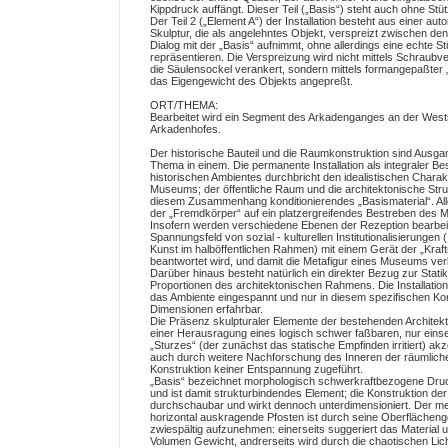
Kippdruck auffängt. Dieser Teil („Basis“) steht auch ohne Stü
Der Teil 2 („Element A“) der Installation besteht aus einer au
Skulptur, die als angelehntes Objekt, verspreizt zwischen de
Dialog mit der „Basis“ aufnimmt, ohne allerdings eine echte St
repräsentieren. Die Verspreizung wird nicht mittels Schraub
die Säulensockel verankert, sondern mittels formangepaßter 
das Eigengewicht des Objekts angepreßt.
ORT/THEMA:
Bearbeitet wird ein Segment des Arkadenganges an der West
Arkadenhofes.
Der historische Bauteil und die Raumkonstruktion sind Ausg
Thema in einem. Die permanente Installation als integraler Bes
historischen Ambientes durchbricht den idealistischen Charak
Museums; der öffentliche Raum und die architektonische Struk
diesem Zusammenhang konditionierendes „Basismaterial“. All
der „Fremdkörper“ auf ein platzergreifendes Bestreben des 
Insofern werden verschiedene Ebenen der Rezeption bearbeite
Spannungsfeld von sozial - kulturellen Institutionalisierungen 
Kunst im halböffentlichen Rahmen) mit einem Gerät der „Kraft
beantwortet wird, und damit die Metafigur eines Museums ver
Darüber hinaus besteht natürlich ein direkter Bezug zur Stati
Proportionen des architektonischen Rahmens. Die Installation 
das Ambiente eingespannt und nur in diesem spezifischen Kont
Dimensionen erfahrbar.
Die Präsenz skulpturaler Elemente der bestehenden Architekt
einer Herausragung eines logisch schwer faßbaren, nur einsei
„Sturzes“ (der zunächst das statische Empfinden irritiert) akz
auch durch weitere Nachforschung des Inneren der räumlich
Konstruktion keiner Entspannung zugeführt.
„Basis“ bezeichnet morphologisch schwerkraftbezogene Druc
und ist damit strukturbindendes Element; die Konstruktion der
durchschaubar und wirkt dennoch unterdimensioniert. Der me
horizontal auskragende Pfosten ist durch seine Oberflächeng
zwiespältig aufzunehmen: einerseits suggeriert das Material 
Volumen Gewicht, andrerseits wird durch die chaotischen Lic