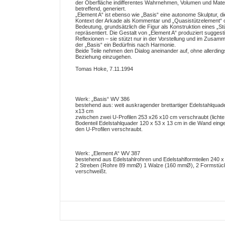
der Oberfläche indifferentes Wahrnehmen, Volumen und Mater
betreffend, generiert.
„Element A“ ist ebenso wie „Basis“ eine autonome Skulptur, die
Kontext der Arkade als Kommentar und „Quasistützelement“ 
Bedeutung, grundsätzlich die Figur als Konstruktion eines „S
repräsentiert. Die Gestalt von „Element A“ produziert suggesti
Reflexionen – sie stützt nur in der Vorstellung und im Zusam
der „Basis“ ein Bedürfnis nach Harmonie.
Beide Teile nehmen den Dialog aneinander auf, ohne allerding
Beziehung einzugehen.
Tomas Hoke, 7.11.1994
Werk: „Basis“ WV 386
bestehend aus: weit auskragender brettartiger Edelstahlquad
x13 cm
zwischen zwei U-Profilen 253 x26 x10 cm verschraubt (licht
Bodenteil Edelstahlquader 120 x 53 x 13 cm in die Wand eing
den U-Profilen verschraubt.
Werk: „Element A“ WV 387
bestehend aus Edelstahlrohren und Edelstahlformteilen 240 
2 Streben (Rohre 89 mmØ) 1 Walze (160 mmØ), 2 Formstück
verschweißt.