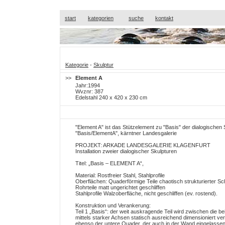
start
kategorien
suche
kontakt
Kategorie
-
Skulptur
>>
Element A
Jahr:1994
Wvznr: 387
Edelstahl 240 x 420 x 230 cm
"Element A" ist das Stützelement zu "Basis" der dialogischen 
"Basis/ElementA", kärntner Landesgalerie
PROJEKT: ARKADE LANDESGALERIE KLAGENFURT
Installation zweier dialogischer Skulpturen
Titel: „Basis – ELEMENT A“,
Material: Rostfreier Stahl, Stahlprofile
Oberflächen: Quaderförmige Teile chaotisch strukturierter Schl
Rohrteile matt ungerichtet geschliffen
Stahlprofile Walzoberfläche, nicht geschliffen (ev. rostend).
Konstruktion und Verankerung:
Teil 1 „Basis“: der weit auskragende Teil wird zwischen die be
mittels starker Achsen statisch ausreichend dimensioniert ver
ebenso der untere Quader, der auch in der Wand eingelasse