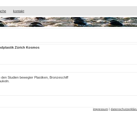
uche
kontakt
ndplastik Zürich Kosmos
 den Studien bewegter Plastiken, Bronzeschiff
aukeln.
impressum
|
datenschutzerklär