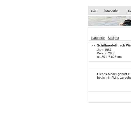
start
kategorien
s
Kategorie
-
Skulptur
>>
Schiffmodell nach Wi
Jahr:1987
Wvznr: 296
ca 30 x 6 x25 cm
Dieses Modell gehört zu
beginnt im Wind zu sch